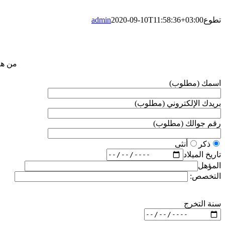
تطوع
2020-09-10T11:58:36+03:00
admin
من هنا
اسمك (مطلوب)
بريدك الإلكتروني (مطلوب)
رقم جوالك (مطلوب)
ذكر
أنثى
تاريخ الميلاد
المؤهل
التخصص:
سنة التخرج