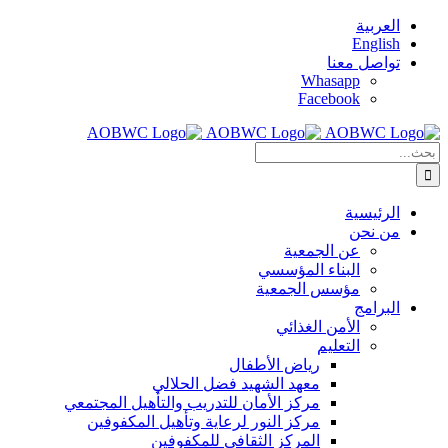
Skip
العربية
to
English
content
تواصل معنا
Whasapp
Facebook
البحث
عن:
الرئيسية
من نحن
عن الجمعية
البناء المؤسسي
مؤسس الجمعية
البرامج
الأمن الغذائي
التعليم
رياض الأطفال
معهد الشهيد فضل الحلالي
مركز الأمان للتدريب والتأهيل المجتمعي
مركز النور لرعاية وتأهيل المكفوفين
المركز الثقافي للمكفوفين