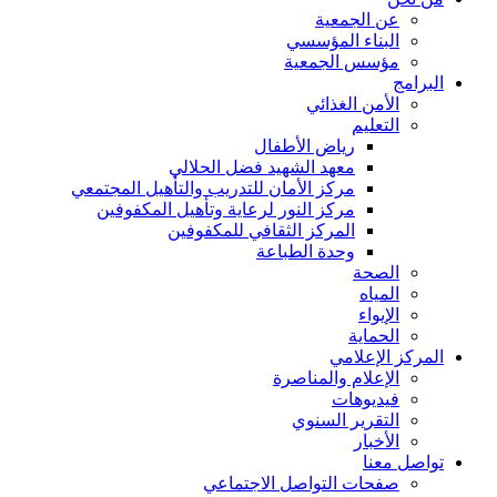
عن الجمعية
البناء المؤسسي
مؤسس الجمعية
البرامج
الأمن الغذائي
التعليم
رياض الأطفال
معهد الشهيد فضل الحلالي
مركز الأمان للتدريب والتأهيل المجتمعي
مركز النور لرعاية وتأهيل المكفوفين
المركز الثقافي للمكفوفين
وحدة الطباعة
الصحة
المياه
الإيواء
الحماية
المركز الإعلامي
الإعلام والمناصرة
فيديوهات
التقرير السنوي
الأخبار
تواصل معنا
صفحات التواصل الاجتماعي