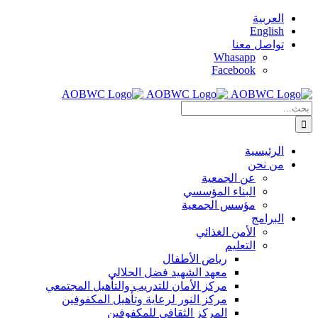
Skip
العربية
to
English
content
تواصل معنا
Whasapp
Facebook
البحث
عن:
الرئيسية
من نحن
عن الجمعية
البناء المؤسسي
مؤسس الجمعية
البرامج
الأمن الغذائي
التعليم
رياض الأطفال
معهد الشهيد فضل الحلالي
مركز الأمان للتدريب والتأهيل المجتمعي
مركز النور لرعاية وتأهيل المكفوفين
المركز الثقافي للمكفوفين