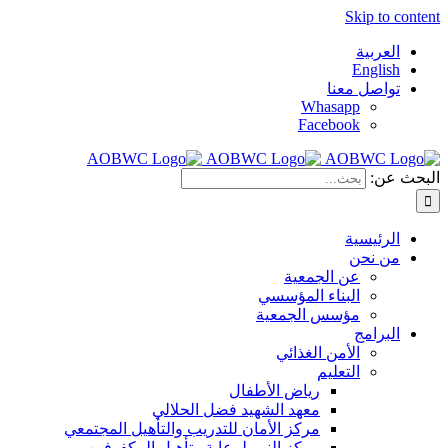
Skip to content
العربية
English
تواصل معنا
Whasapp
Facebook
البحث عن:
الرئيسية
من نحن
عن الجمعية
البناء المؤسسي
مؤسس الجمعية
البرامج
الأمن الغذائي
التعليم
رياض الأطفال
معهد الشهيد فضل الحلالي
مركز الأمان للتدريب والتأهيل المجتمعي
مركز النور لرعاية وتأهيل المكفوفين