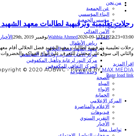
من نحن
عن الجمعية
البناء المؤسسي
مؤسس الجمعية
رحلات تعليمية وترفيهية لطالبات معهد الشهيد
البرامج
الأمن الغذائي
2020-09-13T11:22:23+03:00
Wahbia Ahmed
نوفمبر 29th, 2019
|
الأخبار
التعليم
رياض الأطفال
معهد الشهيد فضل الحلالي
والثاني إلى سوق علي محسن للتعرف على أنواع الفواكه والخضروات والتعرف على الأ
مركز الأمان للتدريب والتأهيل المجتمعي
مركز النور لرعاية وتأهيل المكفوفين
‫اقرأ المزيد
المركز الثقافي للمكفوفين
opyright © 2020 AOBWC - Powerd BY
MAX MEDIA
وحدة الطباعة
Facebook
Instagram
YouTube
X
Page load link
الصحة
اذهب
المياه
إلى
الإيواء
الأعلى
الحماية
المركز الإعلامي
الإعلام والمناصرة
فيديوهات
التقرير السنوي
الأخبار
تواصل معنا
صفحات التواصل الاجتماعي