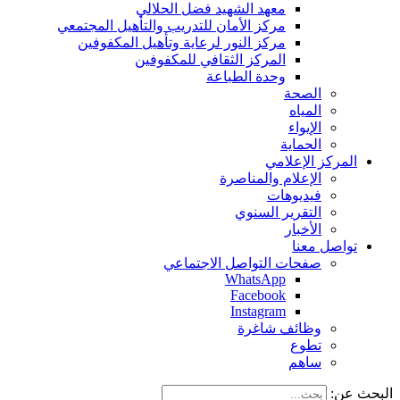
معهد الشهيد فضل الحلالي
مركز الأمان للتدريب والتأهيل المجتمعي
مركز النور لرعاية وتأهيل المكفوفين
المركز الثقافي للمكفوفين
وحدة الطباعة
الصحة
المياه
الإيواء
الحماية
المركز الإعلامي
الإعلام والمناصرة
فيديوهات
التقرير السنوي
الأخبار
تواصل معنا
صفحات التواصل الاجتماعي
WhatsApp
Facebook
Instagram
وظائف شاغرة
تطوع
ساهم
البحث عن: