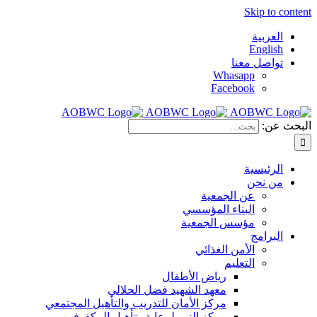
Skip to content
العربية
English
تواصل معنا
Whasapp
Facebook
البحث عن:
الرئيسية
من نحن
عن الجمعية
البناء المؤسسي
مؤسس الجمعية
البرامج
الأمن الغذائي
التعليم
رياض الأطفال
معهد الشهيد فضل الحلالي
مركز الأمان للتدريب والتأهيل المجتمعي
مركز النور لرعاية وتأهيل المكفوفين