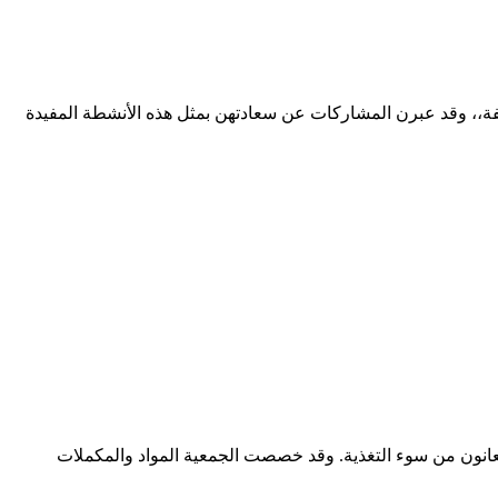
 بالصحة الإنجابية نفذت جمعية الأمان لرعاية الكفيفات الأربعاء 14 ديسمبر 2022 نشاط توعوي بالصحة الإنجابية لعدد (25) كفيفة،، وقد عبرن المشاركات عن سعادتهن بمثل هذه الأنشطة المفيدة
 يعانون من سوء التغذية. وقد خصصت الجمعية المواد والمكملات