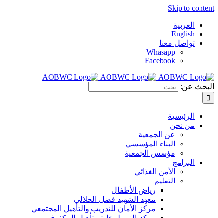
Skip to content
العربية
English
تواصل معنا
Whasapp
Facebook
البحث عن:
الرئيسية
من نحن
عن الجمعية
البناء المؤسسي
مؤسس الجمعية
البرامج
الأمن الغذائي
التعليم
رياض الأطفال
معهد الشهيد فضل الحلالي
مركز الأمان للتدريب والتأهيل المجتمعي
مركز النور لرعاية وتأهيل المكفوفين