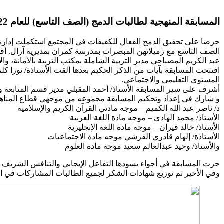
المسابقة المنهجية لطالبات الدمج (الصف التاسع) للعام 2021/2022م
الصف التاسع مع زميلاتهن المبصرات بمدرسة كمران بمديرية آزال. أقي
عبد الكريم المصباحي مدير التربية الشاملة بمكتب التربية بالأمانة، وا
افتتحت المسابقة بآيات من الذكر الحكيم بعدها ألقت الأستاذة/ نورا 
المستوى التعليمي والاجتماعي.
أشرف على سير المسابقة الأستاذ/ أحمد المقبلي مدير قسم المتابعة وال
و شارك في إعداد وتحكيم المسابقة مجموعه من موجهي قطاع المناهج 
د/ ناصر عبد الله الكميم – موجه مادتي القرآن الكريم والإسلامية
الأستاذ/ محمد الهادي – موجه مادة اللغة العربية
الأستاذ/ خالد قيران – موجه مادة اللغة الإنجليزية
الأستاذة/ إلهام قادري القرشي موجه مادة الاجتماعيات
والأستاذ/ وحيد عبدالعالم سعيد موجه مادة العلوم
جرت المسابقة في أجواء يسودها التفاعل الإيجابي والتنافس الشريف وانتهت بفوز طالبات مدرسة كمرانيمجم
وفي الأخير تم توزيع شهادات الشكر لجميع الطالبات المشاركات في الم