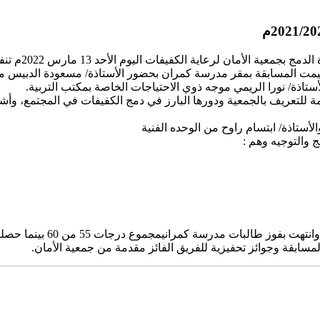
حرصا على تحقي
مت المسابقة بمقر مدرسة كمران بحضور الأستاذة/ مسعودة الدبيس مدير 
لأستاذة/ نورا الريمي موجه ذوي الاحتياجات الخاصة بمكتب التربية.
كلمة للتعريف بالجمعية ودورها البارز في دمج الكفيفات في المجتمع، وأ
أستاذة/ ابتسام راوح من الوحده الفنية
والتوجيه وهم :
وع درجات 55 من 60 بينما حصلت طالبات الدمج على مجموع درجات 52.5 من 60.
سابقة وجوائز تحفيزية للفريق الفائز مقدمة من جمعية الأمان.