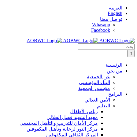
Skip
العربية
to
English
content
تواصل معنا
Whasapp
Facebook
البحث
عن:
الرئيسية
من نحن
عن الجمعية
البناء المؤسسي
مؤسس الجمعية
البرامج
الأمن الغذائي
التعليم
رياض الأطفال
معهد الشهيد فضل الحلالي
مركز الأمان للتدريب والتأهيل المجتمعي
مركز النور لرعاية وتأهيل المكفوفين
المركز الثقافي للمكفوفين