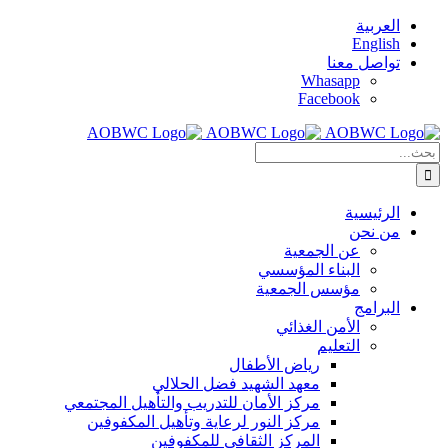
Skip
العربية
to
English
content
تواصل معنا
Whasapp
Facebook
البحث
عن:
الرئيسية
من نحن
عن الجمعية
البناء المؤسسي
مؤسس الجمعية
البرامج
الأمن الغذائي
التعليم
رياض الأطفال
معهد الشهيد فضل الحلالي
مركز الأمان للتدريب والتأهيل المجتمعي
مركز النور لرعاية وتأهيل المكفوفين
المركز الثقافي للمكفوفين