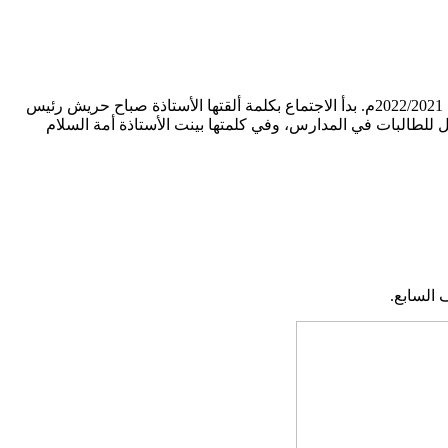
نفذت إدارة الدمج بجمعية الأمان لرعاية الكفيفات اليوم الخميس 5 أغسطس 2021م اجتماعا لأولياء أمور الطالبات المستجدات للعام الدراسي 2022/2021م. بدأ الاجتماع بكلمة ألقتها الأستاذة صباح حريش رئيس
مل للطالبات في المدارس، وفي كلمتها بينت الأستاذة أمة السلام
 السابع.