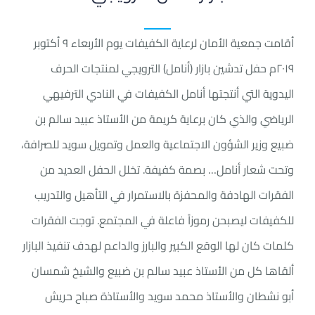
أقامت جمعية الأمان لرعاية ‏الكفيفات يوم الأربعاء ٩ أكتوبر
٢٠١٩م حفل تدشين بازار (أنامل) الترويجي لمنتجات الحرف
اليدوية التي ‏أنتجتها أنامل الكفيفات في النادي الترفيهي
الرياضي والذي كان برعاية كريمة من الأستاذ عبيد سالم بن
ضبيع وزير الشؤون الاجتماعية والعمل وتمويل سويد للصرافة،
وتحت شعار أنامل… بصمة كفيفة. تخلل الحفل العديد من
الفقرات الهادفة والمحفزة بالاستمرار في التأهيل والتدريب
للكفيفات ليصبحن رموزاً فاعلة في المجتمع. توجت الفقرات
كلمات كان لها الوقع الكبير والبارز والداعم لهدف تنفيذ البازار
ألقاها كل من الأستاذ عبيد سالم بن ضبيع والشيخ شمسان
أبو نشطان والأستاذ محمد سويد والأستاذة صباح حريش