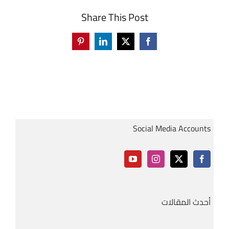
Share This Post
Pinterest
LinkedIn
Facebook
X
Social Media Accounts
أحدث المقالات