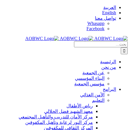
Skip
العربية
to
English
content
تواصل معنا
Whasapp
Facebook
البحث
عن:
الرئيسية
من نحن
عن الجمعية
البناء المؤسسي
مؤسس الجمعية
البرامج
الأمن الغذائي
التعليم
رياض الأطفال
معهد الشهيد فضل الحلالي
مركز الأمان للتدريب والتأهيل المجتمعي
مركز النور لرعاية وتأهيل المكفوفين
المركز الثقافي للمكفوفين