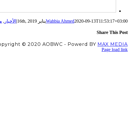
2020-09-13T11:53:17+03:00
Wahbia Ahmed
يناير 16th, 2019
|
الأخبار
,
م
Share This Post
Facebook
LinkedIn
Pinterest
X
opyright © 2020 AOBWC - Powerd BY
MAX MEDIA
Facebook
Instagram
YouTube
X
Page load link
اذهب
إلى
الأعلى