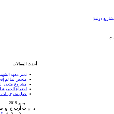
شاريع دولية
|
C
أحدث المقالات
تميز معهد الشهيد فض
ملخص لما تم إنجازه
مشروع متعدد ال
اجتماع الجمعية ا
حفل تخرج بنات ف
يناير 2019
د
ن
ث
أرب
خ
ج
س
5
4
3
2
1