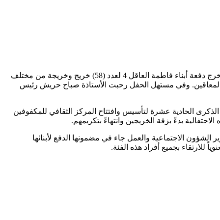
أقامت جمعية الأمان لرعاية الكفيفات والمركز الثقافي للمكفوفين- جامعة صنعاء اليوم الثلاثاء 15 يناير 2019 في قاعة المركز الثقافي حفل تخرج دفعة أبناء فاطمة العاقل 4 لعدد (58) خريج وخريجة من مختلف
ل المعاقين. وفي مستهل الحفل ‏رحبت الأستاذة صباح حريش رئيس
الذكرى الحادية عشرة لتأسيس وافتتاح ‏المركز الثقافي للمكفوفين
احتفالية بدءً بزفة الخريجين وانتهاءً بتكريمهم.
 الشؤون الاجتماعية والعمل جاء في مضمونها الدفع لأبنائها
ياً للارتقاء بجميع أفراد هذه الفئة.