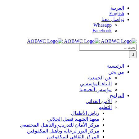
Skip
العربية
to
English
content
تواصل معنا
Whasapp
Facebook
البحث
عن:
الرئيسية
من نحن
عن الجمعية
البناء المؤسسي
مؤسس الجمعية
البرامج
الأمن الغذائي
التعليم
رياض الأطفال
معهد الشهيد فضل الحلالي
مركز الأمان للتدريب والتأهيل المجتمعي
مركز النور لرعاية وتأهيل المكفوفين
المركز الثقافي للمكفوفين