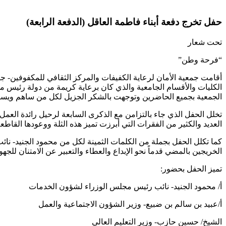
حفل تخرج دفعة أبناء فاطمة العاقل (الدفعة الرابعة)
تحت شعار
“فرحة وطن”
الكليات والأقسام الجامعية والذي كان برعاية كريمة من دولة رئيس م
الجمعية بجميع الحاضرين وتوجهت بالشكر الجزيل لكل من ساهم ويس
تخلل الحفل الذي جاء بالتزامن مع الذكرى السابعة لرحيل رائدة العمل
العديد والكثير من الفقرات التي أبرزت تميز هذه الثلة ‏ووعودها القاطعة
كما تكلل الحفل بجملة من الكلمات الثمينة لكل من محمود الجنيد- نائ
الخريجين بالمضي قدماً نحو الإبداع والعطاء والتعبير عن الامتنان للجهود 
تميز الحفل بحضور:
أ/ محمود الجنيد- نائب رئيس مجلس الوزراء لشؤون الخدمات
أ/عبيد بن سالم بن ضبيع- وزير الشؤون الاجتماعية والعمل
الشيخ/ حسين حازب- وزير التعليم العالي