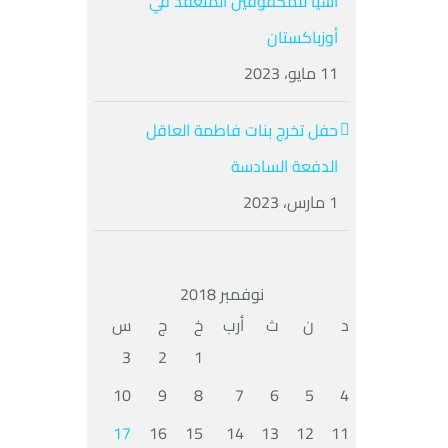
آسيا للمكفوفين المنعقد في
أوزباكستان
11 مايو، 2023
حفل تخرج بنات فاطمة العاقل
الدفعة السادسة
1 مارس، 2023
نوفمبر 2018
د
ن
ث
أرب
خ
ج
س
3
2
1
10
9
8
7
6
5
4
17
16
15
14
13
12
11