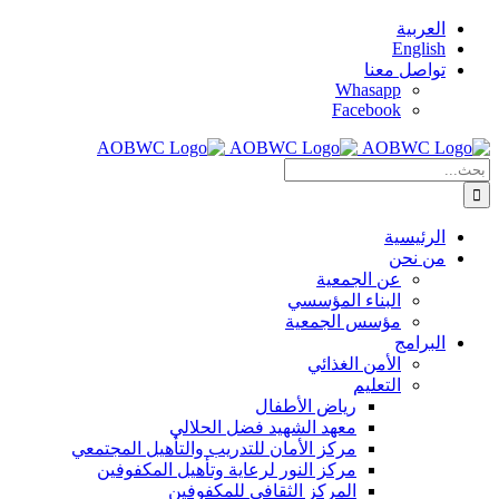
Skip
العربية
to
English
content
تواصل معنا
Whasapp
Facebook
البحث
عن:
الرئيسية
من نحن
عن الجمعية
البناء المؤسسي
مؤسس الجمعية
البرامج
الأمن الغذائي
التعليم
رياض الأطفال
معهد الشهيد فضل الحلالي
مركز الأمان للتدريب والتأهيل المجتمعي
مركز النور لرعاية وتأهيل المكفوفين
المركز الثقافي للمكفوفين