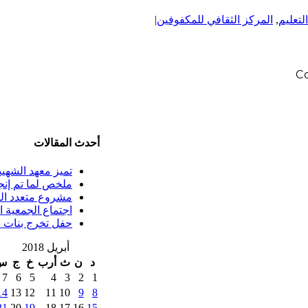
التعليم
,
المركز الثقافي للمكفوفين
|
C
أحدث المقالات
تميز معهد الشهيد فض
ملخص لما تم إنجازه
مشروع متعدد ال
اجتماع الجمعية ا
حفل تخرج بنات ف
أبريل 2018
د
ن
ث
أرب
خ
ج
س
7
6
5
4
3
2
1
14
13
12
11
10
9
8
21
20
19
18
17
16
15