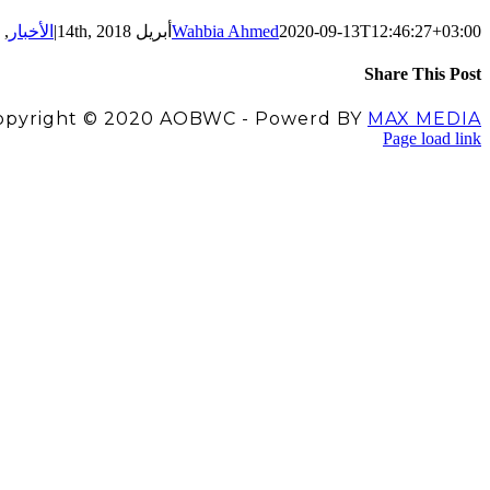
2020-09-13T12:46:27+03:00
Wahbia Ahmed
أبريل 14th, 2018
|
الأخبار
,
Share This Post
Facebook
LinkedIn
Pinterest
X
opyright © 2020 AOBWC - Powerd BY
MAX MEDIA
Facebook
Instagram
YouTube
X
Page load link
اذهب
إلى
الأعلى