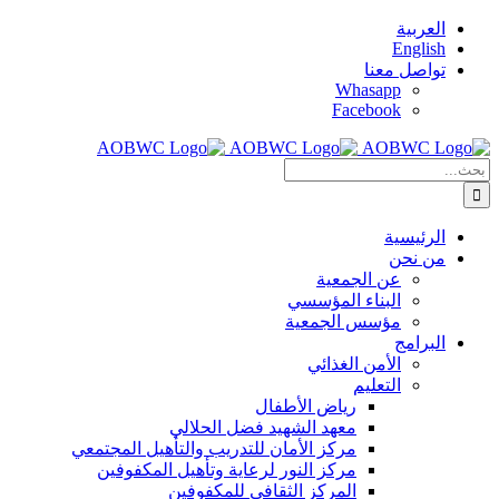
Skip
العربية
to
English
content
تواصل معنا
Whasapp
Facebook
البحث
عن:
الرئيسية
من نحن
عن الجمعية
البناء المؤسسي
مؤسس الجمعية
البرامج
الأمن الغذائي
التعليم
رياض الأطفال
معهد الشهيد فضل الحلالي
مركز الأمان للتدريب والتأهيل المجتمعي
مركز النور لرعاية وتأهيل المكفوفين
المركز الثقافي للمكفوفين